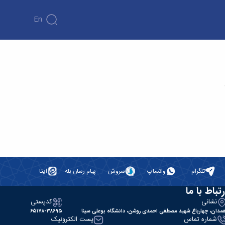
En
تلگرام
واتساپ
سروش
پیام رسان بله
ایتا
رتباط با ما
نشانی
کدپستی
مدان، چهارباغ شهید مصطفی احمدی روشن، دانشگاه بوعلی سینا
۶۵۱۷۸-۳۸۶۹۵
شماره تماس
پست الکترونیک