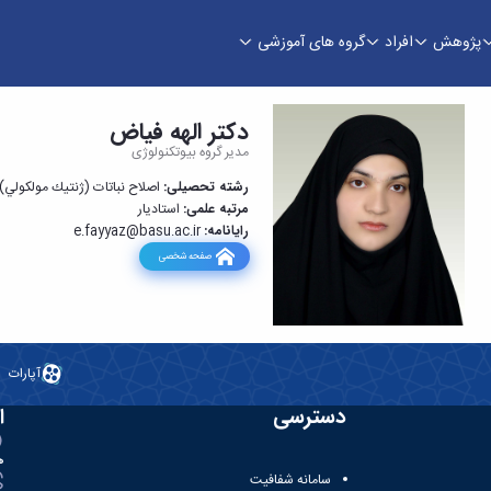
پژوهش
افراد
گروه های آموزشی
دکتر الهه فیاض
مدیر گروه بیوتکنولوژی
رشته تحصیلی:
اصلاح نباتات (ژنتيك مولكولي)​​​​​​​
مرتبه علمی:
استادیار
رایانامه:
e.fayyaz@basu.ac.ir
صفحه شخصی
آپارات
دسترسی
ا
ه
سامانه شفافیت