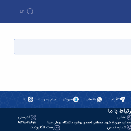
En
تلگرام
واتساپ
سروش
پیام رسان بله
ایتا
رتباط با ما
نشانی
کدپستی
مدان، چهارباغ شهید مصطفی احمدی روشن، دانشگاه بوعلی سینا
۶۵۱۷۸-۳۸۶۹۵
شماره تماس
پست الکترونیک