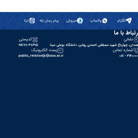
تلگرام
واتساپ
سروش
پیام رسان بله
ایتا
رتباط با ما
نشانی
کدپستی
مدان، چهارباغ شهید مصطفی احمدی روشن، دانشگاه بوعلی سینا
۶۵۱۷۸-۳۸۶۹۵
شماره تماس
پست الکترونیک
public_relation[at]basu.ac.ir
31400000 - 0