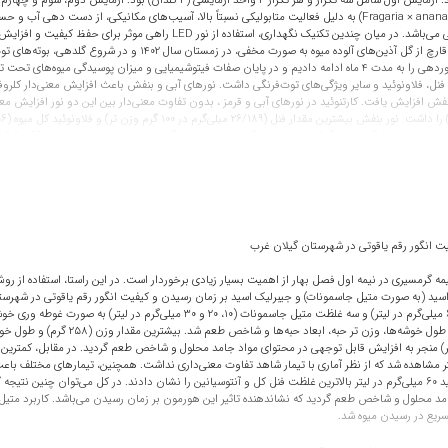
روز کوتاه و تجاری توت‌فرنگی می‌باشد استفاده گردید. توت فرنگی (Fragaria × ananassa) به دلیل فعالیت متابولیکی نسبتاً بالا،
خاکستری ناشی از Botrytis cinerea، دارای عمر پس از برداشت کوتاهی می‌باشد. در می
به خود جلب کرده است. در آزمایش اول، با توجه به شروع آلودگی این قارچ ا
آبی+قرمز و بنفش) به صورت 4 ساعت نور پایان روز قرار دادیم و این نوردهی را به مدت 4 ماه ادامه دادیم و در پایان صفات فیتوشی
 نتایج نشان داد که هم کیفیت نور و هم فتوپریود روی فعالیت این قارچ اثر می‌گذارند. در بین کیفیت‌های مختلف
نشان دادند و در بین فتوپ
در آزمایش سوم اثر کیفیت نور روی میوه توت‌فرنگی تلقیح یافته با سوسپانسیون قارچ بوترایتیس سینرا 
یت انگور رقم یاقوتی در شهرستان گیلان غرب
رنگ میوه تحت تاثیر کیفیت‌های مختلف نور مورد بررسی قرار گرفت. بدین منظور، میوه‌های ارگانیک تو
یمه گرمسیری در نیمه اول فصل بهار از اهمیت بسیار زیادی برخوردار است. در این راستا، استفاده از ر
سید (به صورت متیل جاسمونات) و جیبرلیک اسید بر زمان رسیدن و کیفیت انگور رقم یاقوتی در شهرست
توت‌فرنگی از جمله کاهش وزن، سفتی میوه، مواد جامد محلول کل، اسیدیته قابل تیتراسیون، pH، TSS/TA، غلظت ویتامین ث
شامل تیمار شاهد (آب مقطر)، سه غلظت از جیبرلیک اسید (30، 40 و 60 میلی‌گرم در لیتر
ای بالای جیبرلیک اسید (40 و 60 میلی‌گرم در لیتر) منجر به افزایش قابل توجهی در محتوای مواد جامد محلول و شاخص طعم گردید. 
 مقدار در تیمار متیل جاسمونات 30 میلی‌گرم در لیتر مشاهده شد که از نظر آماری با تیمار شاهد تفاوت معنی‌داری نداشت. همچنین، 
نشان دادند. هم‌چنین، مقایسه غلظت فنل کل در روز های 0 و 15 انبارمانی نش
شدند. به‌ویژه، تیمار متیل جاسمونات 20 میلی‌گرم در لیتر و جیبرلیک اسید 60 میلی‌گرم در لیتر بالاترین غلظت فنل کل و آنتوسیانین را نشان دا
مد محلول و شاخص طعم گردید که نشاندهنده تاثیر این هورمون بر زمان رسیدن می‌باشد. کاربرد متیل جا
ریع در رسیدن میوه شد.
نفش بالاتر از سایر نورها و شاهد بود. نور آبی و سفید میزان فعالیت آنزیم آسکوربات پراکسیداز را بیشت
جزیه کننده دیواره سلولی پلی گالاکتروناز، پکتین متیل استراز و سلولاز در نور قرمز و نور آبی+قرمز کمتر 