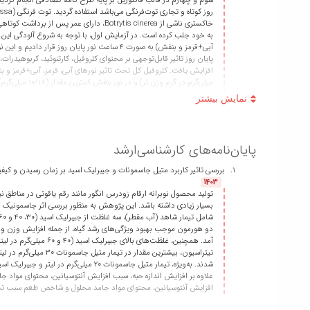
24 ساعت و دمای 2±23 درجه سانتی‌گراد قرار دادیم.
صفات کیفی توت‌فرنگی در طول انبار در آزمایش‌های بعد انتخاب گردید. 
پایان‌نامه‌های کارشناسی‌ارشد
بررسی تاثیر کاربرد متیل جاسمونات و جیبرلیک اسید بر زمان رسیدن و کیف
1403
شد. در این آزمایش تغییرات ویژگی‌های کیفی و درصد پوسیدگی و تغییر 
تولید محصول نوبرانه ارقام زودرس انگور مانند رقم یاقوتی در مناطق ن
بسیار زیادی داشته باشد. این پژوهش به منظور بررسی اثر جاسمونیک ا
آمد. همچنین، غلظت‌ه
تیتراسیون، بیشترین
علاوه بر افزایش اندازه حبه، سبب افزایش آنتوسیانین، محتوای مواد جا
افزایش آنتوسیانین، محتوای مواد جامد محلول و شاخص طعم سبب تس
میزان فعالیت آنزیم کاتالاز و سوپراکسید دیسموتاز تحت نورهای قرمز و ب
فعالیت آنزیم گایاکول پراکسیداز اثری نداشتند. میزان فعالیت آنزیم‌های ت