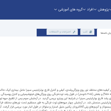
پژوهش
افراد
گروه های آموزشی
کتب
اختراعات و اکتشافات
یان نامه‌ها
کیفیت‌های مختلف نور روی ویژگی‌رشدی، کیفی و کنترل قارچ بوترایتیس سینرا عامل بیماری کپک خاکستر
نورهای سفید، آبی (450 نانومتر)، قرمز (640 نانومتر)، آبی+قرمز (50% به 50%) و بنفش (405 نانومتر) در طول رشد توت‌فرنگی روی 
فوتوپریود متفاوت (3، 6، 9، 12، 15، 18، 21 و 24 ساعت) روی رشد قارچ بوترایتیس سینرا در شرایط این ویترو بررسی گردید. در آزمایش 
د قارچ بوترایتیس سنجش شد. در آزمایش چهار میوه‌های توت فرنگی به طور مستقیم تحت نورهای مختلف ق
 دیسموتاز و آنزیم‌های پلی گالاکتروناز، پکتین متیل استراز و سلولاز در طول انبار مورد بررسی قرار گ
سوم و چهارم در قالب فاکتوریل بر پایه طرح کاملاً تصادفی انجام گردید. آزمایش اول شام