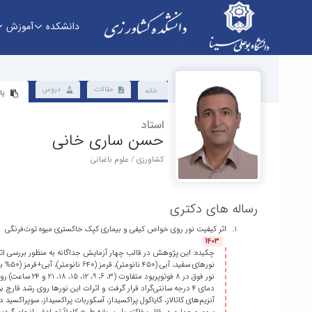
دانشکده
آموزش
دانشکده - دانشکده کشاورزی
مقالات
دروس
خانه
پا
استاد
حسن ساری خانی
کشاورزی / علوم باغبانی
رساله های دکتری
اثر کیفیت نور روی خواص کیفی و بیماری کپک خاکستری میوه‌ توت‌فرنگی
1403
چکیده: این پژوهش در قالب چهار آزمایش جداگانه به منظور بررسی اثر 
نور فوق در 8 
دمای 4 درجه سانتی‌گراد قرار گرفت و اثرات این نورها روی رش
آنزیم‌های کاتالاز، گایاکول پراکسیداز، آسکوربات پراکسیداز، سوپراکسید