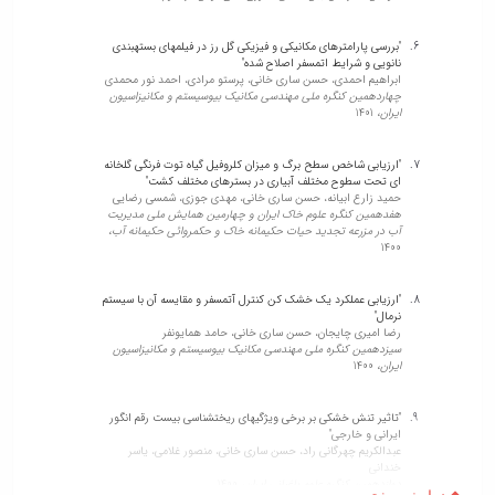
"بررسی پارامترهای مکانیکی و فیزیکی گل رز در فیلمهای بستهبندی
"Phenolics diversity among wild populations of Salvia multicaulis
نانویی و شرایط اتمسفر اصلاح شده"
: as a precious source for antimicrobial and antioxidant
ابراهیم احمدی، حسن ساری خانی، پرستو مرادی، احمد نور محمدی
applications"
چهاردهمین کنگره ملی مهندسی مکانیک بیوسیستم و مکانیزاسیون
Hassan Sarikhani, Ali Azizi, Mohammad Hossein Mirjalili,
ایران،
1401
منصوره توان, Maria Manuela Rigano
NATURAL PRODUCT RESEARCH,
2022
"ارزیابی شاخص سطح برگ و میزان کلروفیل گیاه توت فرنگی گلخانه
ای تحت سطوح مختلف آبیاری در بسترهای مختلف کشت"
حمید زارع ابیانه، حسن ساری خانی، مهدی جوزی، شمسی رضایی
"Induced polyploidy and broad variation in phytochemical traits
هفدهمین کنگره علوم خاک ایران و چهارمین همایش ملی مدیریت
and altered gene expression in Salvia multicaulis"
آب در مزرعه تجدید حیات حکیمانه خاک و حکمروائی حکیمانه آب،
Hassan Sarikhani, Ali Azizi, Mohammad Hossein Mirjalili,
1400
منصوره توان, Maria Manuela Rigano
SCIENTIA HORTICULTURAE,
2022
"ارزیابی عملکرد یک خشک کن کنترل آتمسفر و مقایسه آن با سیستم
نرمال"
"Meta-analysis of transcriptomic responses to cold stress in
رضا امیری چایجان، حسن ساری خانی، حامد همایونفر
سیزدهمین کنگره ملی مهندسی مکانیک بیوسیستم و مکانیزاسیون
plants"
ایران،
1400
Hassan Sarikhani, Mansour Gholami, Alireza Salami, ساناز
یوسفی, Federico Martinelli, Matteo Buti, Chiara Vergata,
Federica Vestrucci
FUNCTIONAL PLANT BIOLOGY,
2022
"تاثیر تنش خشکی بر برخی ویژگیهای ریختشناسی بیست رقم انگور
ایرانی و خارجی"
عبدالکریم چهرگانی راد، حسن ساری خانی، منصور غلامی، یاسر
خندانی
"Effect of Light Quality on Micropropagation and Some
دوازدهمین کنگره علوم باغبانی ایران،
1400