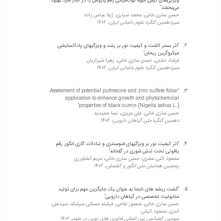
Herb Production and Some Phytochemical Properties of Lemon
می‌بخشد"
Balm (Melissa officinalis L.)"
حسن ساری خانی، محمد سیاری، ژیلا عباس زاده
Hassan Sarikhani, Ali Azizi, Fahimeh Aghakarim
سیزدهمین کنگره علوم باغبانی ایران،
1402
International Journal of Horticultural Science and Technology,
2023
"اثر بستر کاشت و کیفیت نور بر رشد و ویژگیهای پاداکسایشی
میکروگرین ریحان"
فرشاد دشتی، حسن ساری خانی، زهرا شیرازیان
"Exogenous melatonin delays strawberry fruit ripening by
سیزدهمین کنگره علوم باغبانی ایران،
1402
suppressing endogenous ABA signaling"
Hassan Sarikhani, Mahmoud Koushesh Saba, سیروان منصوری
Scientific Reports,
2023
"Assessment of potential putrescine and zinc sulfate foliar
application to enhance growth and phytochemical
properties of black cumin (Nigella sativa L.)"
حسن ساری خانی، علی عزیزی، نسا حمیدیه
"Orange slice drying enhancement by intervention of control
دهمین کنگره ملی گیاهان دارویی،
1402
atmosphere coupled with vacuum condition—A new design and
optimization strategy"
Reza Amiri Chayjan, Hassan Sarikhani, حامد همایونفر
"اثر کیفیت نور بر ویژگیهای فتوسنتزی و تبادلات گازی انگور رقم
DRYING TECHNOLOGY,
2023
یاقوتی تحت تنش شوری در گلخانه"
محمود اثنی عشری، حسن ساری خانی، مریم کشاورزی
پنجمین همایش ملی انگور و کشمش،
1402
"Identifying conserved genes involved in crop tolerance to cold
stress"
"کشت ریشه های نابجا به عنوان یک جایگزین مهم برای تولید
Hassan Sarikhani, Mansour Gholami, Alireza Salami, ساناز
متابولیت تخصصی در گیاهان دارویی"
یوسفی, Federico Martinelli, Anna Perrone, Annalisa Marchese,
حسن ساری خانی، منصور غلامی، فرشته مسکنی سرشکه، سیدعلی
Jubina Benny, Antonio Giovino, Tiziano Caruso, Matteo Buti
اندی، محمود کیانی
FUNCTIONAL PLANT BIOLOGY,
2022
سومین کنفرانس بین المللی فناوری های نوین در علوم،
1402