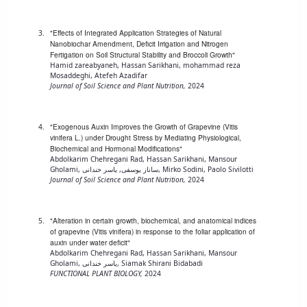
"Effects of Integrated Application Strategies of Natural
Nanobiochar Amendment, Deficit Irrigation and Nitrogen
Fertigation on Soil Structural Stability and Broccoli Growth"
Hamid zareabyaneh, Hassan Sarikhani, mohammad reza
Mosaddeghi, Atefeh Azadifar
Journal of Soil Science and Plant Nutrition,
2024
"Exogenous Auxin Improves the Growth of Grapevine (Vitis
vinifera L.) under Drought Stress by Mediating Physiological,
Biochemical and Hormonal Modifications"
Abdolkarim Chehregani Rad, Hassan Sarikhani, Mansour
Gholami, ساناز یوسفی, یاسر خندانی, Mirko Sodini, Paolo Sivilotti
Journal of Soil Science and Plant Nutrition,
2024
"Alteration in certain growth, biochemical, and anatomical indices
of grapevine (Vitis vinifera) in response to the foliar application of
auxin under water deficit"
Abdolkarim Chehregani Rad, Hassan Sarikhani, Mansour
Gholami, یاسر خندانی, Siamak Shirani Bidabadi
FUNCTIONAL PLANT BIOLOGY,
2024