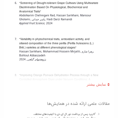
"Screening of Drought-tolerant Grape Cultivars Using Multivariate
Discrimination Based On Physiological, Biochemical and
Anatomical Traits"
Abdolkarim Chehregani Rad, Hassan Sarikhani, Mansour
Gholami, یاسر خندانی, Hadi Darzi Ramandi
Applied Fruit Science,
2024
"Variability in phytochemical traits, antioxidant activity, and
oilseed composition of the three perilla (Perilla frutescens (L.)
Britt.) varieties at different phenological stages"
Hassan Sarikhani, Mohammad Hossein Mirjalili, زهرا صارم,
Bohloul Abbaszadeh
پژوهشهای گیاهی,
2024
"Improving Orange Pomace Dehydration Process through a New
Controlled Atmosphere Dryer under Vacuum Conditions: A
Bioactive Compound Investigation and Optimization"
Reza Amiri Chayjan, Hassan Sarikhani, حامد همایونفر, Salman
Movahedirad
IRANIAN JOURNAL OF CHEMISTRY & CHEMICAL ENGINEERING-
INTERNATIONAL ENGLISH EDITION,
2024
مقالات علمی ارائه شده در همایش‌ها
"کاربرد پس از برداشت نور ال ای دی با کیفیت‌های مختلف،
"Effects of Supplemental Light Quality at The End of Day on
ویژگی‌های کیفی میوه توت‌فرنگی رقم پاروس را در انبار سرد بهبود