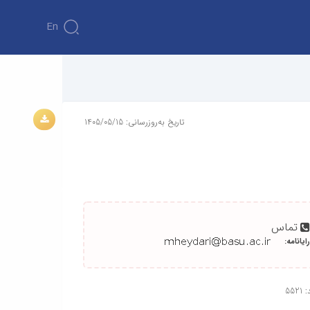
En
تاریخ به‌روزرسانی: 1405/05/15
تماس
رایانامه:
552