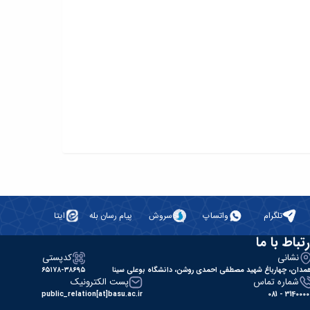
تلگرام
واتساپ
سروش
پیام رسان بله
ایتا
رتباط با ما
نشانی
کدپستی
مدان، چهارباغ شهید مصطفی احمدی روشن، دانشگاه بوعلی سینا
۶۵۱۷۸-۳۸۶۹۵
شماره تماس
پست الکترونیک
public_relation[at]basu.ac.ir
31400000 - 0