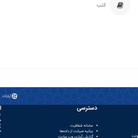
کتب
آپارات
دسترسی
ا
ه
سامانه شفافیت
بیانیه صیانت از داده‌ها
81
ولت
گزارش آماری وب‌ سایت