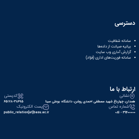
دسترسی
سامانه شفافیت
بیانیه صیانت از داده‌ها
گزارش آماری وب‌ سایت
سامانه فوریت‌های اداری (فؤاد)
ارتباط با ما
نشانی
کدپستی
همدان، چهارباغ شهید مصطفی احمدی روشن، دانشگاه بوعلی سینا
۶۵۱۷۸-۳۸۶۹۵
شماره تماس
پست الکترونیک
public_relation[at]basu.ac.ir
31400000 - 081