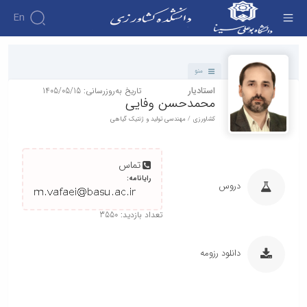
En
دانشکده - دانشکده کشاورزی
منو
استادیار
تاریخ به‌روزرسانی: 1405/05/15
محمدحسن وفایی
کشاورزی / مهندسی تولید و ژنتیک گیاهی
تماس
رایانامه:
دروس
تعداد بازدید: 3550
دانلود رزومه