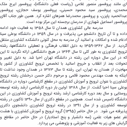
ای مانند پروفسور منصور غلامی (ریاست فعلی دانشگاه)، پروفسور ایرج ملک
محمدی، پروفسور سید محمود حسینی، پروفسور یوسف حجازی، پروفسور
عبدالحمید پاپ­زن، و پروفسور محمدرضا همزه­ای اشاره کرد. همین طور جناب آقای
پروفسور اسماعیل شهبازی از مدرسان برجسته این مرکز بوده است.
​​مدرسه عالی کشاورزی همدان تا سال 1358 به فعالیت خود ادامه
داده و تا آن تاریخ دانشجو می پذیرفت و در سال 1359 در دانشگاه بوعلی­ سینا
ادغام شده و امکانات و اساتید آن مدرسه به محل کنونی دانشکده کشاورزی منتقل
گردید. از سال 1362-1359 به دلیل انقلاب فرهنگی و تعطیلی دانشگاه‏ها، رشته
ترویج کشاورزی به طور کلی تا سال 1364 در هیچ دانشگاهی ارائه نگردید تا این
که در این سال دوباره این رشته در دانشگاه تهران احیا شد. به دلیل تغییر و
تحولات بعد از انقلاب و خروج اساتید با تخصص ترویج کشاورزی از کشور یا
مهاجرت از همدان به تهران، این رشته تا سال 1373 در همدان وجود نداشت تا
اینکه به همت مهندس محمود قائمی و مرحوم دکتر حسن درخشان رشته ترویج
کشاورزی با عنوان ترویج و آموزش کشاورزی در مقطع کارشناسی دوباره در دانشگاه
بوعلی سینا احیا گشت. از سال 1388 اولین بار دوره کارشناسی ارشد رشته توسعه
روستایی و سال بعد دوره کارشناسی ارشد رشته ترویج و آموزش کشاورزی در این
دانشگاه تاسیس شده است. همچنین در مقطع دکتری از سال 1390 تاکنون در رشته
توسعه کشاورزی و از سال 1391 در رشته ترویج کشاورزی دانشجوی دکتری
پذیرفته می شود. در حال حاضر (1395) گروه ترویج و آموزش کشاورزی با هشت
نفر عضو هیات علمی (سه دانشیار و پنج استادیار) در حال حاضر در مقاطع و
گرایش های زیر به فعالیت آموزشی و پژوهشی می پردازد.