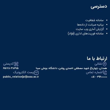
دسترسی
سامانه شفافیت
بیانیه صیانت از داده‌ها
گزارش آماری وب‌ سایت
سامانه فوریت‌های اداری (فؤاد)
ارتباط با ما
نشانی
کدپستی
همدان، چهارباغ شهید مصطفی احمدی روشن، دانشگاه بوعلی سینا
۶۵۱۷۸-۳۸۶۹۵
شماره تماس
پست الکترونیک
public_relation[at]basu.ac.ir
31400000 - 081