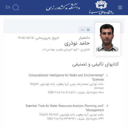
En
دانشکده - دانشکده کشاورزی
منو
دانشیار
تاریخ به‌روزرسانی: 1405/05/15
حامد نوذری
کشاورزی / گروه آموزشی علوم و مهندسی آب
کتابهای تألیفی و تصنیفی
"Computational Intelligence for Water and Environmental
Sciences"
حامد نوذری، محمدرضا رجبی، آریا یعقوب زاده باوندپور، Sajjad
Ahmad
1400،
Springer،
شابک: ISBN 978-981-19-2519-1
"Essential Tools for Water Resources Analysis, Planning, and
Management"
حامد نوذری، آریا یعقوب زاده باوندپور، Sajjad Ahmad
1399،
Springer،
شابک: SBN 978-981-33-4294-1