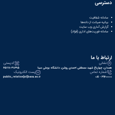
دسترسی
سامانه شفافیت
بیانیه صیانت از داده‌ها
گزارش آماری وب‌ سایت
سامانه فوریت‌های اداری (فؤاد)
ارتباط با ما
نشانی
کدپستی
همدان، چهارباغ شهید مصطفی احمدی روشن، دانشگاه بوعلی سینا
۶۵۱۷۸-۳۸۶۹۵
شماره تماس
پست الکترونیک
public_relation[at]basu.ac.ir
31400000 - 081