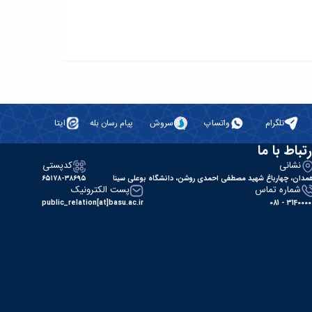
تلگرام
واتساپ
سروش
پیام رسان بله
ایتا
رتباط با ما
نشانی
کدپستی
مدان، چهارباغ شهید مصطفی احمدی روشن، دانشگاه بوعلی سینا
۶۵۱۷۸-۳۸۶۹۵
شماره تماس
پست الکترونیک
public_relation[at]basu.ac.ir
31400000 - 0