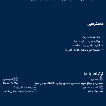
دسترسی
سامانه شفافیت
بیانیه صیانت از داده‌ها
گزارش آماری وب‌ سایت
سامانه فوریت‌های اداری (فؤاد)
ارتباط با ما
نشانی
کدپستی
همدان، چهارباغ شهید مصطفی احمدی روشن، دانشگاه بوعلی سینا
۶۵۱۷۸-۳۸۶۹۵
شماره تماس
پست الکترونیک
public_relation[at]basu.ac.ir
31400000 - 081