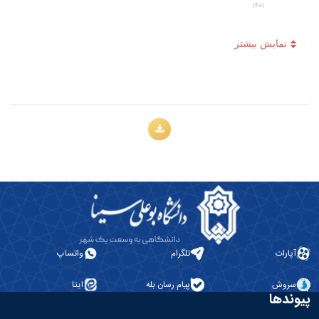
1401
4. ثبت ژن Ditylenchus dipsaci
حجت اله مظاهری لقب، فرزاد مرادی، لیلا کاشی
1401
5. ثبت ژن GenBank: MK795202.1
لیلا کاشی، مزدشت گیتی، مجید پدرام
1398
6. ثبت ژن Longidorus sp MK795204.1
مزدشت گیتی، لیلا کاشی، مجید پدرام
1398
7. ثبت ژن GenBank: MK795203.1
لیلا کاشی، مزدشت گیتی، مجید پدرام
1398
آپارات
تلگرام
واتساپ
8. ثبت ژن MF421900.1
لیلا کاشی، رضا قادری، اکبر کارگر بیده، محمود احمدی منصور آباد
1394
سروش
پیام رسان بله
ایتا
پیوندها
9. ثبت ژن GenBank: MF421901.1