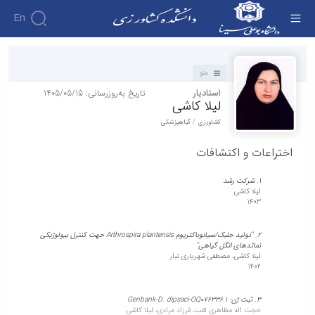
En
دانشکده - دانشکده کشاورزی
منو
استادیار
تاریخ به‌روزرسانی: 1405/05/15
لیلا کاشی
کشاورزی / گیاهپزشکی
اختراعات و اکتشافات
1. شرکت رشد
لیلا کاشی
1403
2. "تولید جلبک/سیانوباکتریوم Arthrospira plantensis حهت کنترل بیولوژیکی
نماتدهای انگل گیاهی"
لیلا کاشی، مصطفی شهریاری تبار
1402
3. ثبت ژن- Genbank-D. dipsaci-OQ076336.1
حجت اله مظاهری لقب، فرزاد مرادی، لیلا کاشی