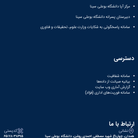
15. ثبت ژن GenBank: KM014493.1
مرکز آپا دانشگاه بوعلی سینا
لیلا کاشی، اکبر کارگر بیده
1393
دبیرستان پسرانه دانشگاه بوعلی سینا
سامانه پاسخگوئی به شکایات وزارت علوم، تحقیقات و فناوری
دسترسی
سامانه شفافیت
بیانیه صیانت از داده‌ها
گزارش آماری وب‌ سایت
سامانه فوریت‌های اداری (فؤاد)
ارتباط با ما
نشانی
کدپستی
همدان، چهارباغ شهید مصطفی احمدی روشن، دانشگاه بوعلی سینا
۶۵۱۷۸-۳۸۶۹۵