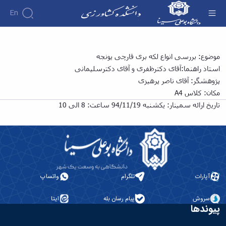
En
سمینار کارشناسی ارشد آقای: "ناصر پرهیزی" با
موضوع: بررسی انواع لکه بری قارچی یونجه
موضوع «بررسی انواع لکه بری قارچی یونجه» -
استاد راهنما:آقای دکترظفری و آقای دکترسلیمانی
دانشکده کشاورزی
پژوهشگر: آقای ناصر پرهیزی
مکان: کلاس A4
تاریخ ارائه سمینار: یکشنبه 94/11/19 ساعت: 8 الی 10
آپارات
تلگرام
واتساپ
سروش
پیام رسان بله
ایتا
پیوندها