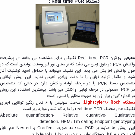
دستگاه Real time PCR :
معرفی روش:
Real time PCR تکنیکی برای مشاهده بی وقفه ی پیشرفت
واکنش PCR در طول زمان می باشد که بر مبنای نور فلوروسنت تولیدی است که در
طول واکنش افزایش می یابد. این تکنیک می­تواند با حداقل اسید نوکلئیک آغاز
شود و مقدار تولید نهایی را با دقت زیادی تعیین نماید. این روش توانایی
تشخیص بسط PCR را در مرحله اولیه واکنش دارد در حالی که تشخیص
در PCR معمولی در مرحله نهایی واکنش می باشد. بیشترین استفاده این روش
در اندازه گیری بیان ژن به صورت مطلق یا نسبی است.
دستگاه Lightcyler96 Roch:
ساخت سوئیس با 6 کانال رنگی توانایی اجرای
تکنیک های مختلف real time PCR را دارد که شامل موارد زیر است:
Absolute quantification، Relative quantitive، Qualitative
detection، HRM، Tm calling،Endpoint genotyping
این روش ها علاوه بر PCR ساده به صورت Gradient و Nested هم قابل
اجراست. نرم افزار دستگاه توانایی زیادی در تحلیل داده ها دارد.