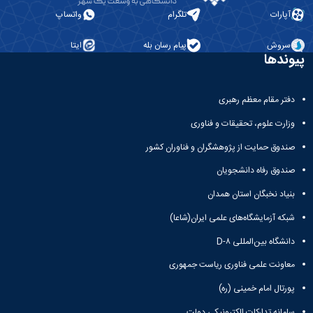
آپارات
تلگرام
واتساپ
سروش
پیام رسان بله
ایتا
پیوندها
دفتر مقام معظم رهبری
وزارت علوم، تحقیقات و فناوری
صندوق حمایت از پژوهشگران و فناوران کشور
صندوق رفاه دانشجویان
بنیاد نخبگان استان همدان
شبکه آزمایشگاه‌های علمی ایران(شاعا)
دانشگاه بین‌المللی D-۸
معاونت علمی فناوری ریاست جمهوری
پورتال امام خمینی (ره)
سامانه تدارکات الکترونیکی دولت