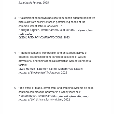
Sustainable Futures,
2025
"Halotolerant endophytic bacteria from desert-adapted halophyte
plants alleviate salinity stress in germinating seeds of the
common wheat Triticum aestivum L."
Hedayat Bagheri, Javad Hamzei, Jalal Soltani, رخساره سمواتی,
بنیامین جلیلی
CEREAL RESEARCH COMMUNICATIONS,
2023
"Phenolic contents, composition and antioxidant activity of
essential oils obtained from Iranian populations of Apium
graveolens, and their canonical correlation with environmental
factors"
Javad Hamzei, Fatemeh Salimi, Mohammad Fattahi
Journal of Biochemical Technology,
2022
"The effect of tillage, cover crop, and cropping systems on soil’s
confined compression behavior in a sandy loam soil"
Hossein Bayat, Javad Hamzei, زینب زنگنه بیغش, لادن حیدری
Journal of Soil Science Society of Iran,
2022