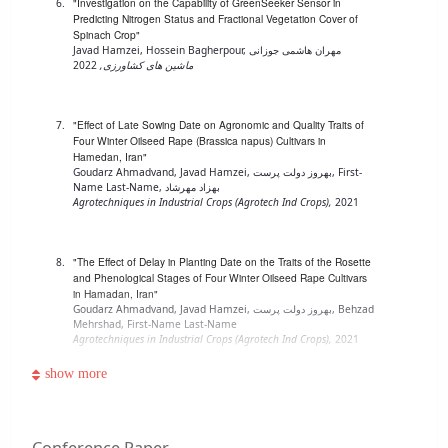
"Investigation on the Capability of GreenSeeker Sensor in
Predicting Nitrogen Status and Fractional Vegetation Cover of
Spinach Crop"
Javad Hamzei, Hossein Bagherpour, مهران هاشمی جوزانی
ماشین های کشاورزی,
2022
"Effect of Late Sowing Date on Agronomic and Quality Traits of
Four Winter Oilseed Rape (Brassica napus) Cultivars in
Hamedan, Iran"
Goudarz Ahmadvand, Javad Hamzei, بهروز دولت پرست, First-
Name Last-Name, بهزاد مهرشاد
Agrotechniques in Industrial Crops (Agrotech Ind Crops),
2021
"The Effect of Delay in Planting Date on the Traits of the Rosette
and Phenological Stages of Four Winter Oilseed Rape Cultivars
in Hamadan, Iran"
Goudarz Ahmadvand, Javad Hamzei, بهروز دولت پرست, Behzad
Mehrshad, First-Name Last-Name
Agrotechniques in Industrial Crops (Agrotech Ind Crops),
2021
"Genetic structure and diversity of Iranian Cannabis populations
based on phytochemical, agro-morphological and molecular
markers"
Conference Paper
Javad Hamzei, Ali Azizi, رضوان شمس, Alireza Noroozisharaf,