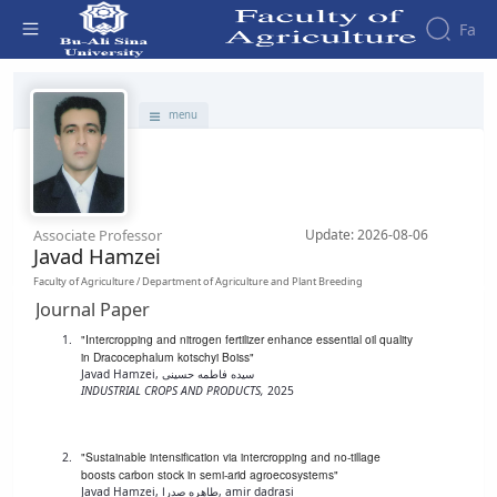
Fa
Faculty - دانشکده کشاورزی
menu
Associate Professor
Update: 2026-08-06
Javad Hamzei
Faculty of Agriculture / Department of Agriculture and Plant Breeding
Journal Paper
"Intercropping and nitrogen fertilizer enhance essential oil quality
in Dracocephalum kotschyi Boiss"
Javad Hamzei, سیده فاطمه حسینی
INDUSTRIAL CROPS AND PRODUCTS,
2025
"Sustainable intensification via intercropping and no-tillage
boosts carbon stock in semi-arid agroecosystems"
Javad Hamzei, طاهره صدرا, amir dadrasi