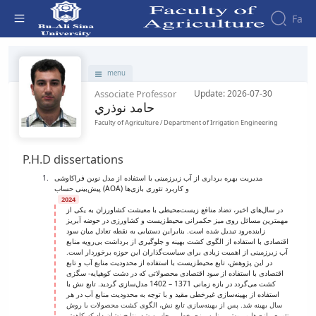
Fa
Faculty - دانشکده کشاورزی
menu
Associate Professor
Update: 2026-07-30
حامد نوذري
Faculty of Agriculture / Department of Irrigation Engineering
P.H.D dissertations
مدیریت بهره برداری از آب زیرزمینی با استفاده از مدل نوین فراکاوشی
پیش‌بینی حساب (AOA) و کاربرد تئوری بازی‌ها
2024
در سال‌های اخیر، تضاد منافع زیست‌محیطی با معیشت کشاورزان به یکی از
مهمترین مسائل روی میز حکمرانی محیط‌زیست و کشاورزی در حوضه آبریز
زاینده‌رود تبدیل شده است. بنابراین دستیابی به نقطه تعادل میان سود
اقتصادی با استفاده از الگوی کشت بهینه و جلوگیری از برداشت بی‌رویه منابع
آب ‌زیر‌زمینی از اهمیت زیادی برای سیاست‌گذاران این حوزه برخوردار است.
در این پژوهش، تابع محیط‌زیست با استفاده از محدودیت منابع آب و تابع
اقتصادی با استفاده از سود اقتصادی محصولاتی که در دشت کوهپایه- سگزی
کشت می‌گردد در بازه زمانی 1371 – 1402 مدل‌سازی گردید. تابع نش با
استفاده از بهینه‌سازی غیرخطی مقید و با توجه به محدودیت منابع آب در هر
سال بهینه شد. پس از بهینه‌سازی تابع نش، الگوی کشت محصولات با روش
تئوری بازی‌ها و روش برنامه‌ریزی ‌خطی محاسبه شد. نتایج نشان داد که کاهش