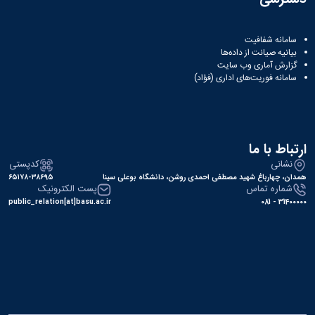
سامانه شفافیت
بیانیه صیانت از داده‌ها
گزارش آماری وب‌ سایت
سامانه فوریت‌های اداری (فؤاد)
ارتباط با ما
نشانی
کدپستی
همدان، چهارباغ شهید مصطفی احمدی روشن، دانشگاه بوعلی سینا
۶۵۱۷۸-۳۸۶۹۵
شماره تماس
پست الکترونیک
public_relation[at]basu.ac.ir
31400000 - 081