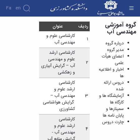
Fa
En
گروه آموزشی
چارت دروس - دانشکده کشاورزی
ردیف
عنوان
مهندسی آب
کارشناسی علوم و
1
مهندسی آب
درباره گروه
مدیر گروه
کارشناسی ارشد
اعضای هیأت
علوم و مهندسی
2
علمی
آب – گرایش آبیاری
اخبار و اطلاعیه
و زهکشی
ها
دروس ارائه
کارشناسی
شده
ارشد علوم و
آزمایشگاه ها و
3
مهندسی آب –
کارگاه ها
گرایش هواشناسی
سمینارها و
کشاورزی
پایان نامه ها
کارشناسی
چارت دروس
ارشد علوم و
4
مهندسی آب -
گرایش منابع آب