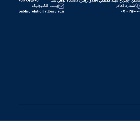
مدان، چهارباغ شهید مصطفی احمدی روشن، دانشگاه بوعلی سینا
۶۵۱۷۸-۳۸۶۹۵
شماره تماس
پست الکترونیک
public_relation[at]basu.ac.ir
31400000 - 0