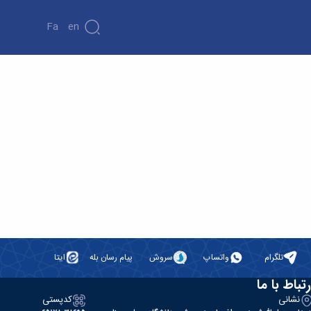
Fa
En
تلگرام
واتساپ
سروش
پیام رسان بله
ایتا
رتباط با ما
نشانی
کدپستی