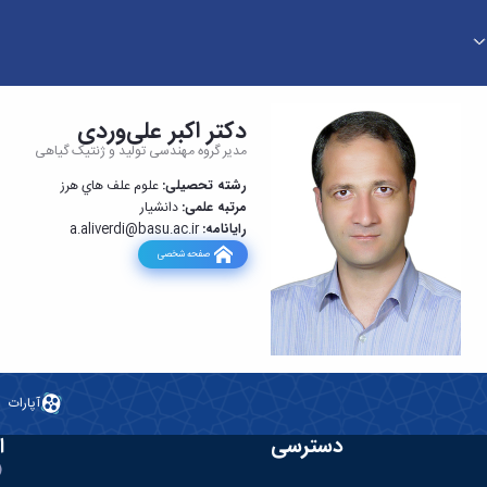
دکتر اکبر علی‌وردی
مدیر گروه مهندسی تولید و ژنتیک گیاهی
رشته تحصیلی:
علوم علف هاي هرز
مرتبه علمی:
دانشیار
رایانامه:
@basu.ac.ir
a.aliverdi
صفحه شخصی
آپارات
دسترسی
ا