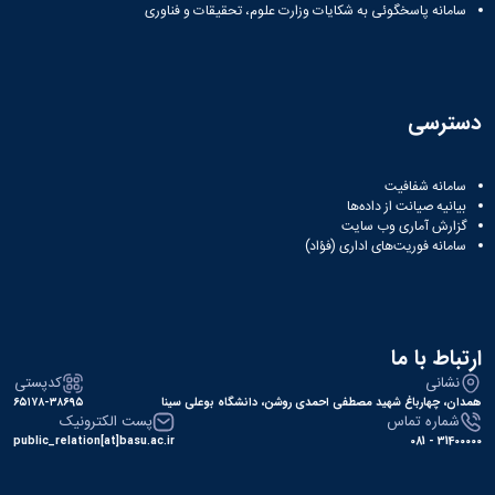
سامانه پاسخگوئی به شکایات وزارت علوم، تحقیقات و فناوری
دسترسی
سامانه شفافیت
بیانیه صیانت از داده‌ها
گزارش آماری وب‌ سایت
سامانه فوریت‌های اداری (فؤاد)
ارتباط با ما
نشانی
کدپستی
همدان، چهارباغ شهید مصطفی احمدی روشن، دانشگاه بوعلی سینا
۶۵۱۷۸-۳۸۶۹۵
شماره تماس
پست الکترونیک
public_relation[at]basu.ac.ir
31400000 - 081