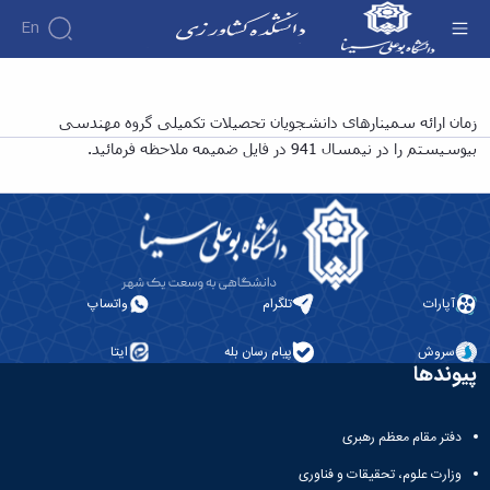
En
عناوین و زمان بندی ارائه سمینار دانشجویان
زمان ارائه سمینارهای دانشجویان تحصیلات تکمیلی گروه مهندسی
تحصیلات تکمیلی گروه علوم دامی نیمسال 941 -
بیوسیستم
را در نیمسال 941 در فایل ضمیمه ملاحظه فرمائید.
دانشکده کشاورزی
آپارات
تلگرام
واتساپ
سروش
پیام رسان بله
ایتا
پیوندها
دفتر مقام معظم رهبری
وزارت علوم، تحقیقات و فناوری