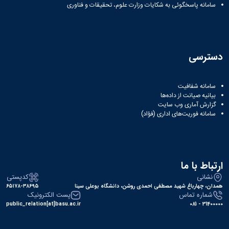
سامانه پاسخگوئی به شکایات وزارت علوم، تحقیقات و فناوری
دسترسی
سامانه شفافیت
بیانیه صیانت از داده‌ها
گزارش آماری وب‌ سایت
سامانه فوریت‌های اداری (فؤاد)
ارتباط با ما
نشانی
کدپستی
همدان، چهارباغ شهید مصطفی احمدی روشن، دانشگاه بوعلی سینا
۶۵۱۷۸-۳۸۶۹۵
شماره تماس
پست الکترونیک
public_relation[at]basu.ac.ir
31400000 - 081