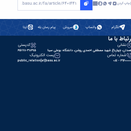
چاپ کردن
تلگرام
واتساپ
سروش
پیام رسان بله
ایتا
رتباط با ما
نشانی
کدپستی
مدان، چهارباغ شهید مصطفی احمدی روشن، دانشگاه بوعلی سینا
۶۵۱۷۸-۳۸۶۹۵
شماره تماس
پست الکترونیک
public_relation[at]basu.ac.ir
31400000 - 0