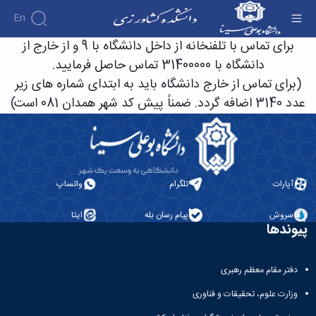
En
توضیحات تکمیلی دفترچه تلفن - دانشکده
برای تماس با تلفنخانه از داخل دانشگاه با 9 و از خارج از
کشاورزی
دانشگاه با 31400000 تماس حاصل فرمایید.
(برای تماس از خارج دانشگاه باید به ابتدای شماره های زیر
عدد 3140 اضافه گردد. ضمناً پیش کد شهر همدان 081 است)
آپارات
تلگرام
واتساپ
سروش
پیام رسان بله
ایتا
پیوندها
دفتر مقام معظم رهبری
وزارت علوم، تحقیقات و فناوری