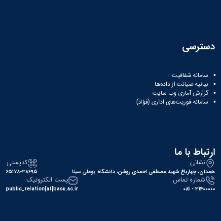
دسترسی
سامانه شفافیت
بیانیه صیانت از داده‌ها
گزارش آماری وب‌ سایت
سامانه فوریت‌های اداری (فؤاد)
ارتباط با ما
نشانی
کدپستی
همدان، چهارباغ شهید مصطفی احمدی روشن، دانشگاه بوعلی سینا
۶۵۱۷۸-۳۸۶۹۵
شماره تماس
پست الکترونیک
public_relation[at]basu.ac.ir
31400000 - 081