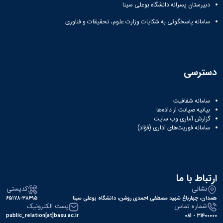
دبیرستان پسرانه دانشگاه بوعلی سینا
سامانه پاسخگوئی به شکایات وزارت علوم، تحقیقات و فناوری
دسترسی
سامانه شفافیت
بیانیه صیانت از داده‌ها
گزارش آماری وب‌ سایت
سامانه فوریت‌های اداری (فؤاد)
ارتباط با ما
نشانی
کدپستی
همدان، چهارباغ شهید مصطفی احمدی روشن، دانشگاه بوعلی سینا
۶۵۱۷۸-۳۸۶۹۵
شماره تماس
پست الکترونیک
public_relation[at]basu.ac.ir
31400000 - 081