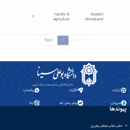
Faculty of
Goudarz
2
Agriculture
Ahmadvand
Next
1
Before
آپارات
تلگرام
واتساپ
سروش
پیام رسان بله
ایتا
پیوندها
دفتر مقام معظم رهبری