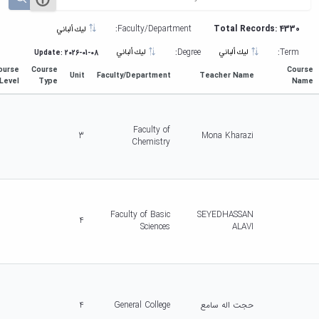
Faculty/Department:
Total Records: 4330
ليك ألباني
Degree:
Term:
ليك ألباني
ليك ألباني
Update: 2026-01-08
ourse
Course
Course
Unit
Faculty/Department
Teacher Name
Level
Type
Name
Faculty of
3
Mona Kharazi
Chemistry
Faculty of Basic
SEYEDHASSAN
4
Sciences
ALAVI
حجت اله سامع
General College
4