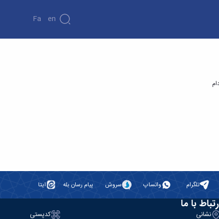
Fa
En
ام
تلگرام
واتساپ
سروش
پیام رسان بله
ایتا
رتباط با ما
نشانی
کدپستی