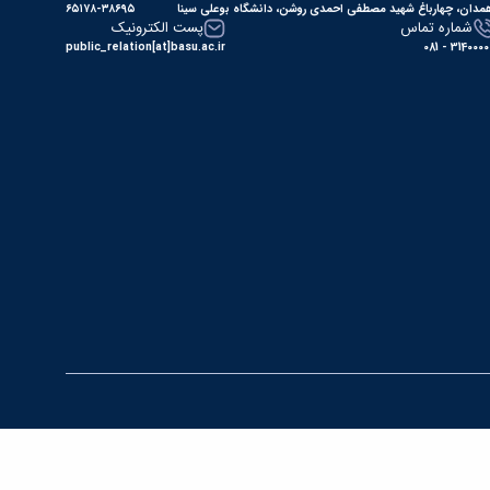
مدان، چهارباغ شهید مصطفی احمدی روشن، دانشگاه بوعلی سینا
۶۵۱۷۸-۳۸۶۹۵
شماره تماس
پست الکترونیک
public_relation[at]basu.ac.ir
31400000 - 0