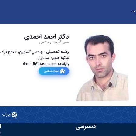
دکتر احمد احمدی
مدیر گروه علوم دامی
رشته تحصیلی:
مهندسي كشاورزي-اصلاح نژاد د
مرتبه علمی:
استادیار
رایانامه:
ahmadi@basu.ac.ir
صفحه شخصی
آپارات
دسترسی
ا