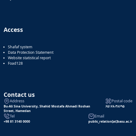
Access
Shafaf system
Data Protection Statement
Website statistical report
Foad128
Contact us
Address
Postal code
Bu-Ali Sina University, Shahid Mostafa Ahmadi Roshan
۶۵۱۷۸-۳۸۶۹۵
Street, Hamedan
Tel
Email
+98 81 3140 0000
public_relation[at]basu.ac.ir