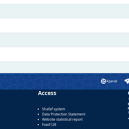
Aparat
Access
Shafaf system
Data Protection Statement
Website statistical report
Foad128