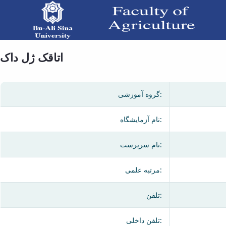
اتاقک ژل داک - دانشکده کشاورزی
اتاقک ژل داک
گروه آموزشی:
نام آزمایشگاه:
نام سرپرست:
مرتبه علمی:
تلفن:
تلفن داخلی: