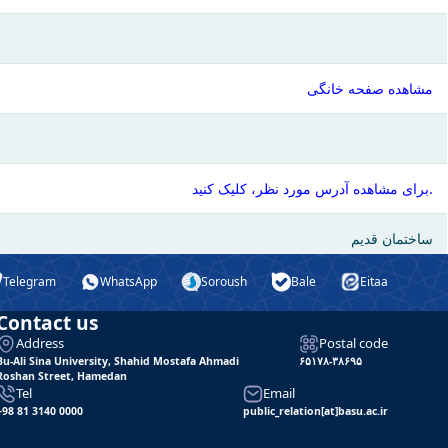
مشاهده صفحه خانگی
برای مشاهده آدرس مورد نظر، کلیک کنید.
ساختمان قدیم
Telegram
WhatsApp
Soroush
Bale
Eitaa
Contact us
Address
Postal code
Bu-Ali Sina University, Shahid Mostafa Ahmadi
۶۵۱۷۸-۳۸۶۹۵
Roshan Street, Hamedan
Tel
Email
+98 81 3140 0000
public_relation[at]basu.ac.ir