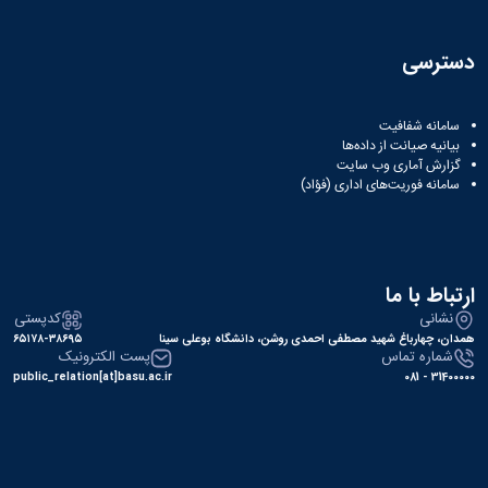
دسترسی
سامانه شفافیت
بیانیه صیانت از داده‌ها
گزارش آماری وب‌ سایت
سامانه فوریت‌های اداری (فؤاد)
ارتباط با ما
نشانی
کدپستی
همدان، چهارباغ شهید مصطفی احمدی روشن، دانشگاه بوعلی سینا
۶۵۱۷۸-۳۸۶۹۵
شماره تماس
پست الکترونیک
public_relation[at]basu.ac.ir
31400000 - 081