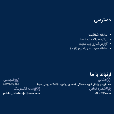
دسترسی
سامانه شفافیت
بیانیه صیانت از داده‌ها
گزارش آماری وب‌ سایت
سامانه فوریت‌های اداری (فؤاد)
ارتباط با ما
نشانی
کدپستی
همدان، چهارباغ شهید مصطفی احمدی روشن، دانشگاه بوعلی سینا
۶۵۱۷۸-۳۸۶۹۵
شماره تماس
پست الکترونیک
public_relation[at]basu.ac.ir
31400000 - 081