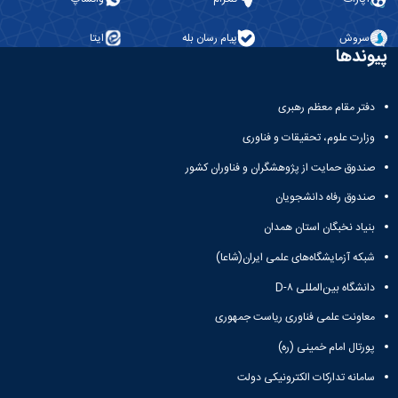
سروش
پیام رسان بله
ایتا
پیوندها
دفتر مقام معظم رهبری
وزارت علوم، تحقیقات و فناوری
صندوق حمایت از پژوهشگران و فناوران کشور
صندوق رفاه دانشجویان
بنیاد نخبگان استان همدان
شبکه آزمایشگاه‌های علمی ایران(شاعا)
دانشگاه بین‌المللی D-۸
معاونت علمی فناوری ریاست جمهوری
پورتال امام خمینی (ره)
سامانه تدارکات الکترونیکی دولت