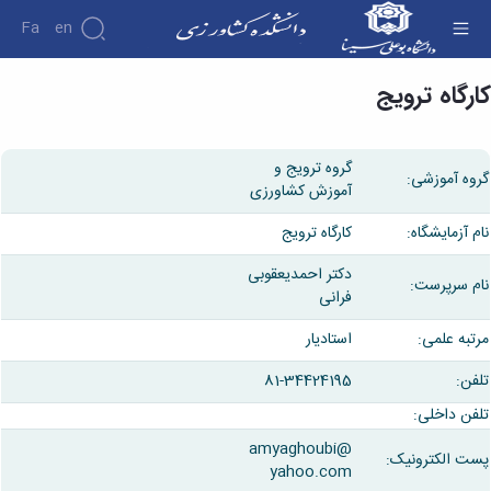
Fa
En
رگاه ترویج - دانشکده کشاورزی
رگاه ترویج
گروه ترویج و
وه آموزشی:
آموزش کشاورزی
م آزمایشگاه:
کارگاه ترویج
دکتر احمدیعقوبی
م سرپرست:
فرانی
تبه علمی:
استادیار
فن:
81-34424195
فن داخلی:
amyaghoubi@
ت الکترونیک:
yahoo.com