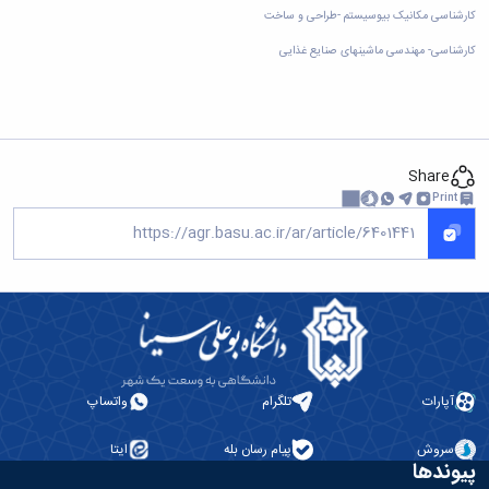
کارشناسی مکانیک بیوسیستم -طراحی و ساخت
کارشناسی- مهندسی ماشینهای صنایع غذایی
Share
Print
آپارات
تلگرام
واتساپ
سروش
پیام رسان بله
ایتا
پیوندها