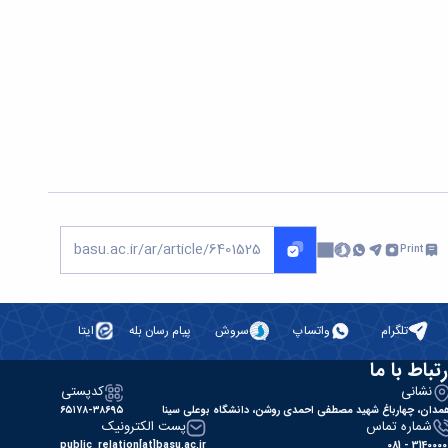
Print
تلگرام
واتساپ
سروش
پیام رسان بله
ایتا
رتباط با ما
نشانی
کدپستی
مدان، چهارباغ شهید مصطفی احمدی روشن، دانشگاه بوعلی سینا
۶۵۱۷۸-۳۸۶۹۵
شماره تماس
پست الکترونیک
public_relation[at]basu.ac.ir
31400000 - 0