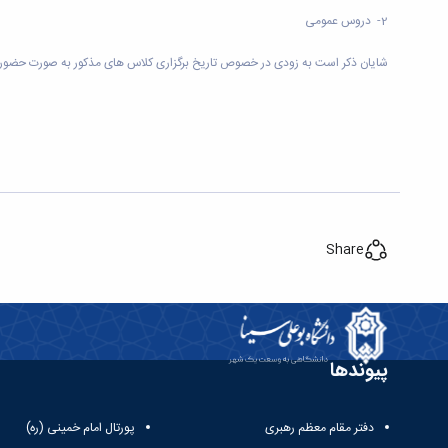
2- دروس عمومی
شایان ذکر است به زودی در خصوص تاریخ برگزاری کلاس های مذکور به صورت حضوری
Share
پیوندها
دفتر مقام معظم رهبری
پورتال امام خمینی (ره)