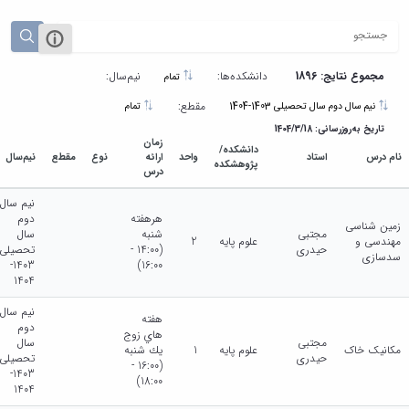
مجموع نتایج: 1896
دانشکده‌ها:
نیم‌سال:
تمام
مقطع:
نیم سال دوم سال تحصیلی 1403-1404
تمام
تاریخ به‌روزرسانی: 1404/3/18
زمان
دانشکده/
نام درس
استاد
واحد
ارائه
نوع
مقطع
نیم‌سال
پژوهشکده
درس
نیم سال
هرهفته
دوم
زمین شناسی
مجتبی
شنبه
سال
مهندسی و
علوم پایه
2
حیدری
(14:00 -
تحصیلی
سدسازی
1403-
16:00)
1404
نیم سال
هفته
دوم
هاي زوج
مجتبی
سال
مکانیک خاک
علوم پایه
1
يك شنبه
حیدری
تحصیلی
(16:00 -
1403-
18:00)
1404