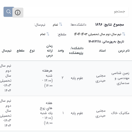
مجموع نتایج: 1896
دانشکده‌ها:
نیم‌سال:
تمام
مقطع:
نیم سال دوم سال تحصیلی 1403-1404
تمام
تاریخ به‌روزرسانی: 1404/3/18
زمان
دانشکده/
نام درس
استاد
واحد
ارائه
نوع
مقطع
نیم‌سال
پژوهشکده
درس
نیم سال
هرهفته
دوم
زمین شناسی
مجتبی
شنبه
سال
مهندسی و
علوم پایه
2
حیدری
(14:00 -
تحصیلی
سدسازی
1403-
16:00)
1404
نیم سال
هفته
دوم
هاي زوج
مجتبی
سال
مکانیک خاک
علوم پایه
1
يك شنبه
حیدری
تحصیلی
(16:00 -
1403-
18:00)
1404