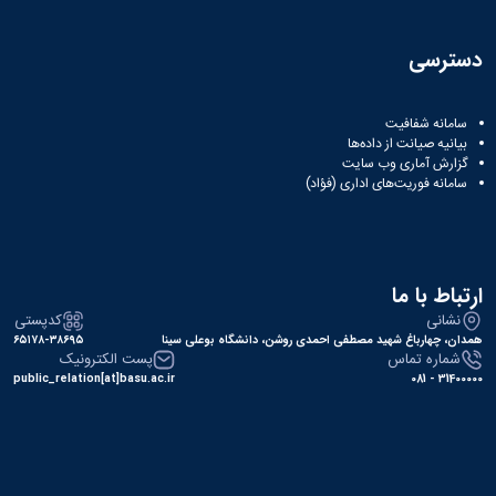
دسترسی
سامانه شفافیت
بیانیه صیانت از داده‌ها
گزارش آماری وب‌ سایت
سامانه فوریت‌های اداری (فؤاد)
ارتباط با ما
نشانی
کدپستی
همدان، چهارباغ شهید مصطفی احمدی روشن، دانشگاه بوعلی سینا
۶۵۱۷۸-۳۸۶۹۵
شماره تماس
پست الکترونیک
public_relation[at]basu.ac.ir
31400000 - 081