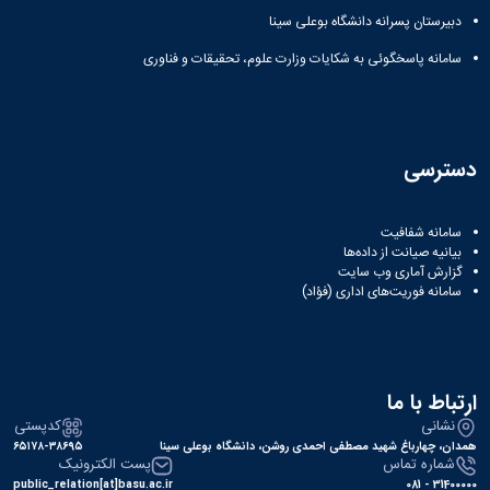
دبیرستان پسرانه دانشگاه بوعلی سینا
سامانه پاسخگوئی به شکایات وزارت علوم، تحقیقات و فناوری
دسترسی
سامانه شفافیت
بیانیه صیانت از داده‌ها
گزارش آماری وب‌ سایت
سامانه فوریت‌های اداری (فؤاد)
ارتباط با ما
نشانی
کدپستی
همدان، چهارباغ شهید مصطفی احمدی روشن، دانشگاه بوعلی سینا
۶۵۱۷۸-۳۸۶۹۵
شماره تماس
پست الکترونیک
public_relation[at]basu.ac.ir
31400000 - 081