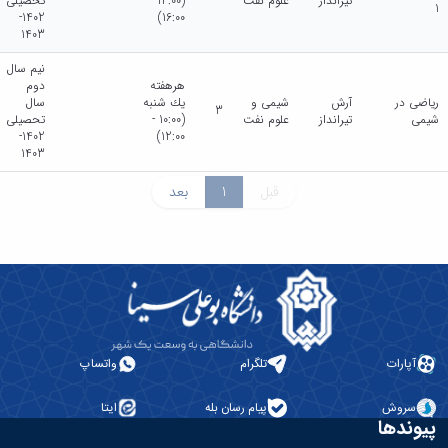
تیرانداز
علوم نفت
(14:00 -
تحصیلی
1
1402-
16:00)
1403
نیم سال
هرهفته
دوم
ریاضی در
آرش
شیمی و
يك شنبه
سال
3
شیمی
تیرانداز
علوم نفت
(10:00 -
تحصیلی
1402-
12:00)
1403
قبل
1
بعد
آپارات
تلگرام
واتساپ
سروش
پیام رسان بله
ایتا
پیوندها