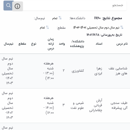
مجموع نتایج: 1760
دانشکده‌ها:
نیم‌سال:
تمام
مقطع:
نیم سال دوم سال تحصیلی 1402-1403
تمام
تاریخ به‌روزرسانی: 1402/12/18
زمان
دانشکده/
نام درس
استاد
واحد
ارائه
نوع
مقطع
نیم‌سال
پژوهشکده
درس
نیم سال
هرهفته
دوم
شناسایی علف
زهرا
شنبه
سال
کشاورزی
2
های هرز
ایزدی
(13:00 -
تحصیلی
1402-
14:00)
1403
نیم سال
هرهفته
دوم
آرش
طیف سنجی
شیمی و
شنبه
سال
قربانی
3
آلی پیشرفته
علوم نفت
(14:00 -
تحصیلی
چقامارانی
1402-
16:00)
1403
نیم سال