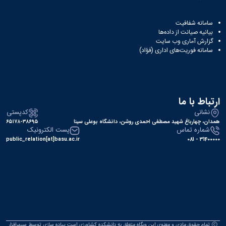
سامانه شفافیت
بیانیه صیانت از داده‌ها
گزارش آماری وب‌ سایت
سامانه فوریت‌های اداری (فؤاد)
ارتباط با ما
نشانی
کدپستی
همدان، چهارباغ شهید مصطفی احمدی روشن، دانشگاه بوعلی سینا
۶۵۱۷۸-۳۸۶۹۵
شماره تماس
پست الکترونیک
public_relation[at]basu.ac.ir
31400000 - 081
تمام حقوق مادی و معنوی این وبگاه متعلق به دانشکده کشاورزی است.پیاده سازی توسط
سپهرافزار