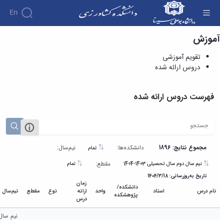
En
آموزش
دروس ارائه شده - دانشکده کشاورزی
تقویم آموزشی
دروس ارائه شده
فهرست دروس ارائه شده
مجموع نتایج: 1896
دانشکده‌ها:
نیم‌سال:
تمام
مقطع:
نیم سال دوم سال تحصیلی 1403-1404
تمام
تاریخ به‌روزرسانی: 1404/3/18
زمان
دانشکده/
نام درس
استاد
واحد
ارائه
نوع
مقطع
نیم‌سال
پژوهشکده
درس
نیم سال