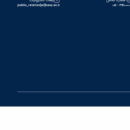
شماره تماس
پست الکترونیک
public_relation[at]basu.ac.ir
31400000 - 0