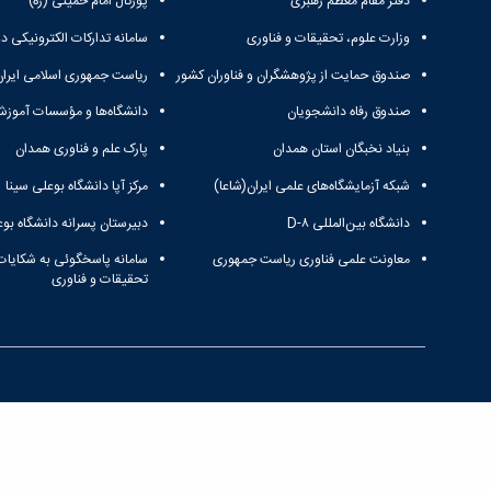
دفتر مقام معظم رهبری
پورتال امام خمینی (ره)
وزارت علوم، تحقیقات و فناوری
سامانه تدارکات الکترونیکی د
صندوق حمایت از پژوهشگران و فناوران کشور
ریاست جمهوری اسلامی ایران
صندوق رفاه دانشجویان
دانشگاه‌ها و مؤسسات آموزش
بنیاد نخبگان استان همدان
پارک علم و فناوری همدان
شبکه آزمایشگاه‌های علمی ایران(شاعا)
مرکز آپا دانشگاه بوعلی سینا
دانشگاه بین‌المللی D-۸
دبیرستان پسرانه دانشگاه بوع
معاونت علمی فناوری ریاست جمهوری
سامانه پاسخگوئی به شکایات
تحقیقات و فناوری