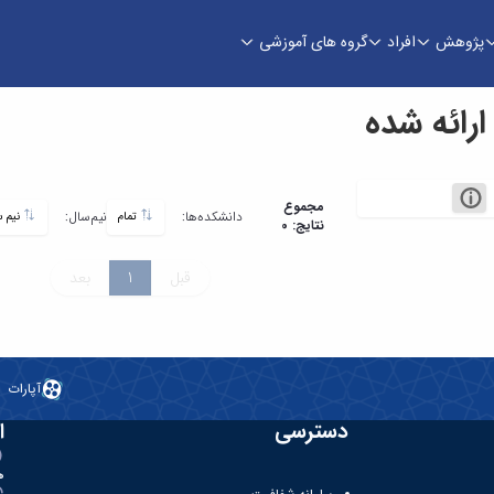
پژوهش
افراد
گروه های آموزشی
ائه شده
مجموع
دانشکده‌ها:
نیم‌سال:
تمام
نیم سال دوم سال تحصیلی 1403-1404
نتایج: 0
قبل
1
بعد
آپارات
دسترسی
ا
ه