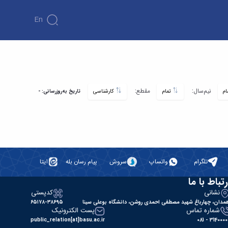
En
نیم‌سال:
مقطع:
تمام
کارشناسی
تاریخ به‌روزرسانی: -
تلگرام
واتساپ
سروش
پیام رسان بله
ایتا
رتباط با ما
نشانی
کدپستی
مدان، چهارباغ شهید مصطفی احمدی روشن، دانشگاه بوعلی سینا
۶۵۱۷۸-۳۸۶۹۵
شماره تماس
پست الکترونیک
public_relation[at]basu.ac.ir
31400000 - 0