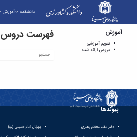
دانشکده
آموزش
فهرست دروس ار
آموزش
دروس ارائه شده - دانشکده کشاورزی
تقویم آموزشی
دروس ارائه شده
پیوندها
دفتر مقام معظم رهبری
پورتال امام خمینی (ره)