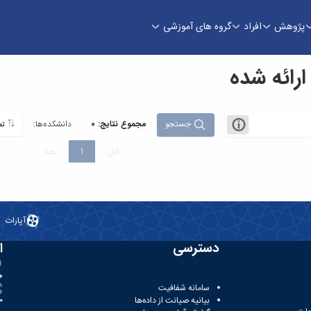
پژوهش
افراد
گروه های آموزشی
ائه شده
جستجو
مجموع نتایج: 0
دانشکده‌ها:
تمام
قبل
1
بعد
آپارات
دسترسی
ا
ه
سامانه شفافیت
بیانیه صیانت از داده‌ها
81