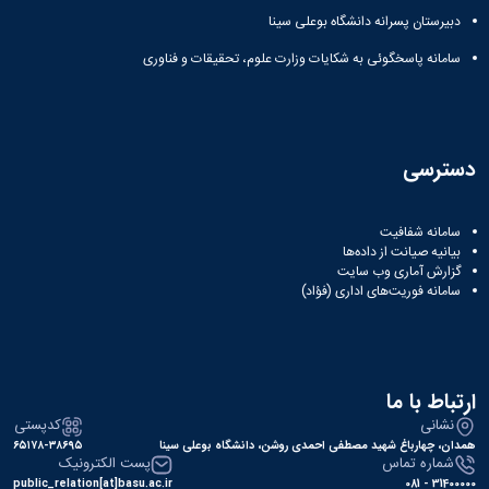
دبیرستان پسرانه دانشگاه بوعلی سینا
سامانه پاسخگوئی به شکایات وزارت علوم، تحقیقات و فناوری
دسترسی
سامانه شفافیت
بیانیه صیانت از داده‌ها
گزارش آماری وب‌ سایت
سامانه فوریت‌های اداری (فؤاد)
ارتباط با ما
نشانی
کدپستی
همدان، چهارباغ شهید مصطفی احمدی روشن، دانشگاه بوعلی سینا
۶۵۱۷۸-۳۸۶۹۵
شماره تماس
پست الکترونیک
public_relation[at]basu.ac.ir
31400000 - 081