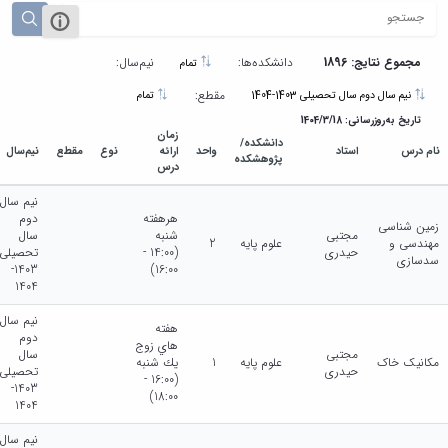
مجموع نتایج: 1896
دانشکده‌ها:
نیم‌سال:
تمام
مقطع:
نیم سال دوم سال تحصیلی 1403-1404
تمام
تاریخ به‌روزرسانی: 1404/3/18
زمان
دانشکده/
نام درس
استاد
واحد
ارائه
نوع
مقطع
نیم‌سال
پژوهشکده
درس
نیم سال
هرهفته
دوم
زمین شناسی
مجتبی
شنبه
سال
مهندسی و
علوم پایه
2
حیدری
(14:00 -
تحصیلی
سدسازی
1403-
16:00)
1404
نیم سال
هفته
دوم
هاي زوج
مجتبی
سال
مکانیک خاک
علوم پایه
1
يك شنبه
حیدری
تحصیلی
(16:00 -
1403-
18:00)
1404
نیم سال