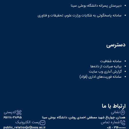
دبیرستان پسرانه دانشگاه بوعلی سینا
سامانه پاسخگوئی به شکایات وزارت علوم، تحقیقات و فناوری
دسترسی
سامانه شفافیت
بیانیه صیانت از داده‌ها
گزارش آماری وب‌ سایت
سامانه فوریت‌های اداری (فؤاد)
ارتباط با ما
نشانی
کدپستی
همدان، چهارباغ شهید مصطفی احمدی روشن، دانشگاه بوعلی سینا
۶۵۱۷۸-۳۸۶۹۵
شماره تماس
پست الکترونیک
public_relation[at]basu.ac.ir
31400000 - 081