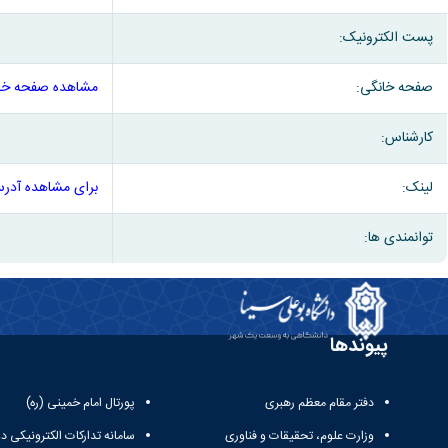
پست الکترونیک:
صفحه خانگی:
مشاهده صفحه خا
کارشناس:
لینک:
برای مشاهده آدرس
توانمندی ها:
پیوندها
دفتر مقام معظم رهبری
پورتال امام خمینی (ره)
وزارت علوم، تحقیقات و فناوری
سامانه تدارکات الکترونیکی د