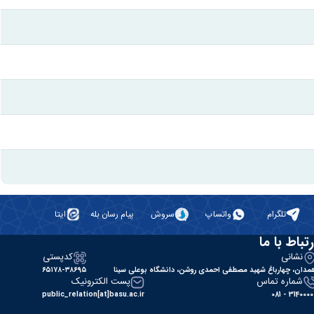
تلگرام
واتساپ
سروش
پیام رسان بله
ایتا
رتباط با ما
نشانی
کدپستی
مدان، چهارباغ شهید مصطفی احمدی روشن، دانشگاه بوعلی سینا
۶۵۱۷۸-۳۸۶۹۵
شماره تماس
پست الکترونیک
public_relation[at]basu.ac.ir
31400000 - 0