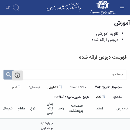
En
آموزش
دروس ارائه شده - دانشکده کشاورزی
تقویم آموزشی
دروس ارائه شده
فهرست دروس ارائه شده
مجموع نتایج: 784
دانشکده‌ها:
نیم‌سال:
کشاورزی
تمام
مقطع:
تمام
تاریخ به‌روزرسانی: 1404/10/18
زمان
دانشکده/
نام درس
استاد
واحد
ارائه
نوع
مقطع
نیم‌سال
پژوهشکده
درس
چهارشنبه
نيمه اول