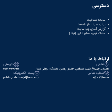
دسترسی
سامانه شفافیت
بیانیه صیانت از داده‌ها
گزارش آماری وب‌ سایت
سامانه فوریت‌های اداری (فؤاد)
ارتباط با ما
نشانی
کدپستی
همدان، چهارباغ شهید مصطفی احمدی روشن، دانشگاه بوعلی سینا
۶۵۱۷۸-۳۸۶۹۵
شماره تماس
پست الکترونیک
public_relation[at]basu.ac.ir
31400000 - 081