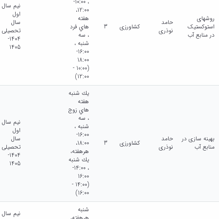
، 10:00-
نیم سال
12:00،
اول
روشهای
هفته
حامد
سال
استوکستیک
کشاورزی
3
هاي فرد
نوذری
تحصیلی
در منابع آب
، سه
1404-
شنبه ،
1405
16:00-
18:00
(10:00 -
12:00)
يك شنبه
هفته
هاي زوج
، سه
نیم سال
شنبه ،
اول
16:00-
بهینه سازی در
حامد
سال
کشاورزی
3
18:00،
منابع آب
نوذری
تحصیلی
هرهفته،
1404-
يك شنبه
1405
، 14:00-
16:00
(14:00 -
16:00)
شنبه
نیم سال
هرهفته،