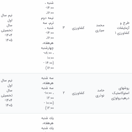
شنبه ،
14:00-
16:00،
نیم سال
نيمه دوم
اول
طرح و
ترم، سه
محمد
سال
آزمایشات
کشاورزی
3
شنبه ،
سیاری
تحصیلی
کشاورزی 1
14:00-
1404-
16:00،
1405
هرهفته،
چهارشنبه
، 08:00-
10:00
(14:00 -
16:00)
سه شنبه
نیم سال
هرهفته،
اول
روشهای
سه شنبه
حامد
سال
استوکاستیک
کشاورزی
2
، 10:00-
نوذری
تحصیلی
درهیدرولوژی
12:00
1404-
(10:00 -
1405
12:00)
يك شنبه
هرهفته،
يك شنبه