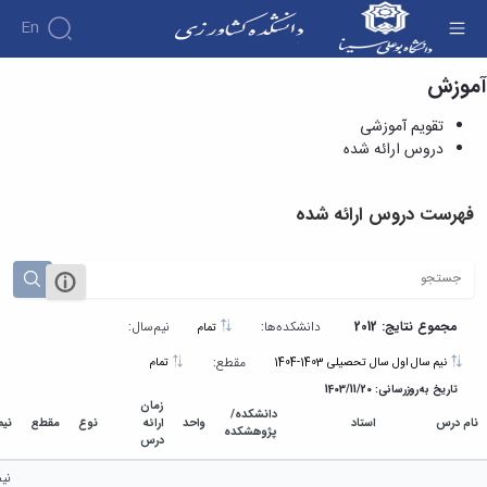
En
آموزش
دروس ارائه شده - دانشکده کشاورزی
تقویم آموزشی
دروس ارائه شده
فهرست دروس ارائه شده
مجموع نتایج: 2012
دانشکده‌ها:
نیم‌سال:
تمام
مقطع:
نیم سال اول سال تحصیلی 1403-1404
تمام
تاریخ به‌روزرسانی: 1403/11/20
زمان
دانشکده/
نام درس
استاد
واحد
ارائه
نوع
مقطع
نیم
پژوهشکده
درس
نی