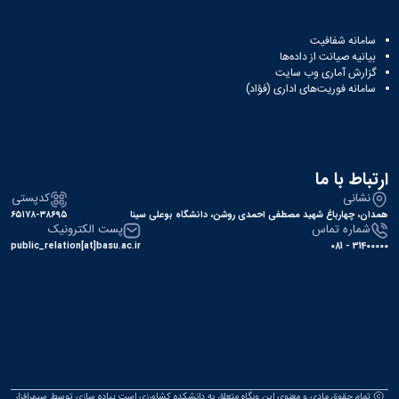
سامانه شفافیت
بیانیه صیانت از داده‌ها
گزارش آماری وب‌ سایت
سامانه فوریت‌های اداری (فؤاد)
ارتباط با ما
نشانی
کدپستی
همدان، چهارباغ شهید مصطفی احمدی روشن، دانشگاه بوعلی سینا
۶۵۱۷۸-۳۸۶۹۵
شماره تماس
پست الکترونیک
public_relation[at]basu.ac.ir
31400000 - 081
تمام حقوق مادی و معنوی این وبگاه متعلق به دانشکده کشاورزی است.پیاده سازی توسط
سپهرافزار