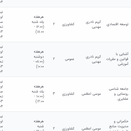
04
نی
هرهفته
او
کریم نادری
يك شنبه
سا
توسعه اقتصادی
کشاورزی
2
مهدیی
(16:00 -
تح
18:00)
04
نی
هرهفته
او
آشنایی با
کریم نادری
دوشنبه
سا
قوانین و مقررات
عمومی
2
مهدیی
(08:00 -
تح
آموزشی
10:00)
04
نی
هرهفته
او
جامعه شناسی
يك شنبه
سا
روستایی و
موسی اعظمی
کشاورزی
3
(10:00 -
تح
عشایری
12:00)
04
نی
حکمرانی و
هرهفته
او
مدیریت منابع
شنبه
سا
موسی اعظمی
کشاورزی
2