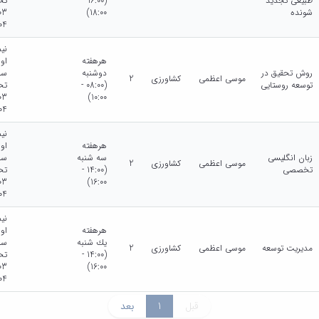
طبیعی تجدید
(16:00 -
تح
شونده
18:00)
04
نی
هرهفته
او
روش تحقیق در
دوشنبه
سا
موسی اعظمی
کشاورزی
2
توسعه روستایی
(08:00 -
تح
10:00)
04
نی
هرهفته
او
زبان انگلیسی
سه شنبه
سا
موسی اعظمی
کشاورزی
2
تخصصی
(14:00 -
تح
16:00)
04
نی
هرهفته
او
يك شنبه
سا
مدیریت توسعه
موسی اعظمی
کشاورزی
2
(14:00 -
تح
16:00)
04
قبل
1
بعد