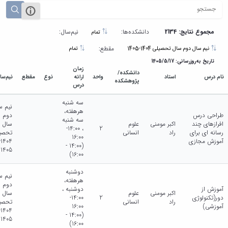
مجموع نتایج: 2134
دانشکده‌ها:
نیم‌سال:
تمام
مقطع:
نیم سال دوم سال تحصیلی 1404-1405
تمام
تاریخ به‌روزرسانی: 1405/5/17
زمان
دانشکده/
نام درس
استاد
واحد
ارائه
نوع
مقطع
نیم‌سا
پژوهشکده
درس
سه شنبه
نیم س
هرهفته،
طراحی درس
دوم
سه شنبه
افرازهای چند
اکبر مومنی
علوم
سال
، 14:00-
2
رسانه ای برای
راد
انسانی
تحصی
16:00
آموزش مجازی
4-
(14:00 -
1405
16:00)
دوشنبه
نیم س
هرهفته،
دوم
آموزش از
دوشنبه ،
اکبر مومنی
علوم
سال
دور(تکنولوژی
2
14:00-
راد
انسانی
تحصی
آموزشی)
16:00
4-
(14:00 -
1405
16:00)