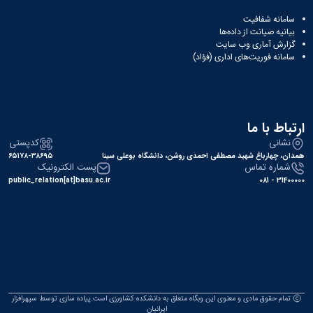
سامانه شفافیت
بیانیه صیانت از داده‌ها
گزارش آماری وب‌ سایت
سامانه فوریت‌های اداری (فؤاد)
ارتباط با ما
نشانی
کدپستی
همدان، چهارباغ شهید مصطفی احمدی روشن، دانشگاه بوعلی سینا
۶۵۱۷۸-۳۸۶۹۵
شماره تماس
پست الکترونیک
public_relation[at]basu.ac.ir
31400000 - 081
تمام حقوق مادی و معنوی این وبگاه متعلق به دانشکده کشاورزی است.پیاده سازی توسط
سپهرافزار
ایرانیان