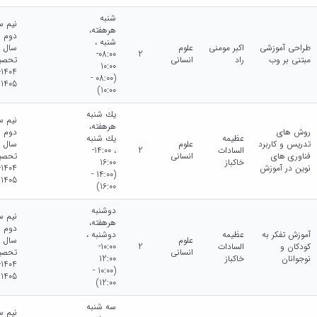
شنبه
نیم س
هرهفته،
دوم
شنبه ،
طراحی آموزشی
اکبر مومنی
علوم
سال
08:00-
2
مبتنی بر وب
راد
انسانی
تحصی
10:00
4-
(08:00 -
1405
10:00)
يك شنبه
نیم س
هرهفته،
روش های
دوم
عظیمه
يك شنبه
تدریس و کاربرد
علوم
سال
السادات
2
، 14:00-
فناوری های
انسانی
تحصی
خاکباز
16:00
نوین در آموزش
4-
(14:00 -
1405
16:00)
دوشنبه
نیم س
هرهفته،
دوم
آموزش تفکر به
عظیمه
دوشنبه ،
علوم
سال
کودکان و
السادات
2
10:00-
انسانی
تحصی
نوجوانان
خاکباز
12:00
4-
(10:00 -
1405
12:00)
سه شنبه
نیم س