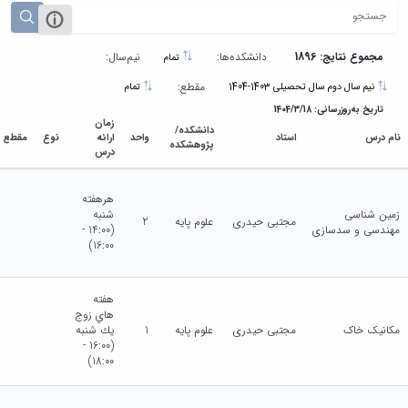
مجموع نتایج: 1896
دانشکده‌ها:
نیم‌سال:
تمام
مقطع:
نیم سال دوم سال تحصیلی 1403-1404
تمام
تاریخ به‌روزرسانی: 1404/3/18
زمان
دانشکده/
نام درس
استاد
واحد
ارائه
نوع
مقطع
پژوهشکده
درس
هرهفته
زمین شناسی
شنبه
مجتبی حیدری
علوم پایه
2
مهندسی و سدسازی
(14:00 -
16:00)
هفته
هاي زوج
مکانیک خاک
مجتبی حیدری
علوم پایه
1
يك شنبه
(16:00 -
18:00)