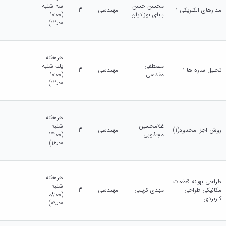
محسن حسن
سه شنبه
مدارهای الکتریکی 1
مهندسی
3
بابای نوزادیان
(10:00 -
12:00)
هرهفته
مصطفی
يك شنبه
تحلیل سازه ها 1
مهندسی
3
مقدسی
(10:00 -
12:00)
هرهفته
غلامحسین
شنبه
روش اجزا محدود(1)
مهندسی
3
مجذوبی
(14:00 -
16:00)
هرهفته
طراحی بهینه قطعات
شنبه
مکانیکی طراحی
مهدی کریمی
مهندسی
3
(08:00 -
کاربردی
09:00)