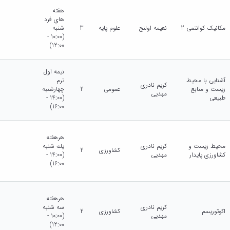
هفته
هاي فرد
مکانیک کوانتمی 2
نعیمه اولنج
علوم پایه
3
شنبه
(10:00 -
12:00)
نيمه اول
آشنایی با محیط
ترم
کریم نادری
زیست و منابع
عمومی
2
چهارشنبه
مهدیی
طبیعی
(14:00 -
16:00)
هرهفته
محیط زیست و
کریم نادری
يك شنبه
کشاورزی
2
کشاورزی پایدار
مهدیی
(14:00 -
16:00)
هرهفته
کریم نادری
سه شنبه
اکوتوریسم
کشاورزی
2
مهدیی
(10:00 -
12:00)