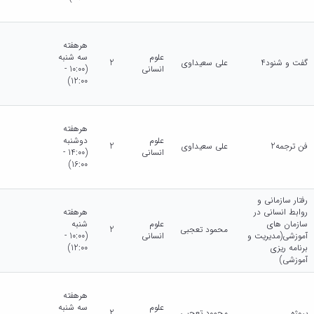
هرهفته
علوم
سه شنبه
گفت و شنود4
علی سعیداوی
2
انسانی
(10:00 -
12:00)
هرهفته
علوم
دوشنبه
فن ترجمه2
علی سعیداوی
2
انسانی
(14:00 -
16:00)
رفتار سازمانی و
روابط انسانی در
هرهفته
سازمان های
علوم
شنبه
محمود تعجبی
2
آموزشی(مدیریت و
انسانی
(10:00 -
برنامه ریزی
12:00)
آموزشی)
هرهفته
علوم
سه شنبه
پروژه
محمود تعجبی
2