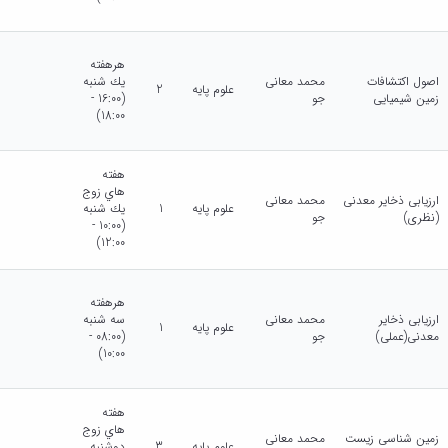
هرهفته
اصول اکتشافات
محمد معانی
يك شنبه
علوم پایه
2
زمین شیمیایی
جو
(16:00 -
18:00)
هفته
هاي زوج
ارزیابی ذخایر معدنی
محمد معانی
علوم پایه
1
يك شنبه
(نظری)
جو
(10:00 -
12:00)
هرهفته
ارزیابی ذخایر
محمد معانی
سه شنبه
علوم پایه
1
معدنی(عملی)
جو
(08:00 -
10:00)
هفته
هاي زوج
زمین شناسی زیست
محمد معانی
علوم پایه
3
دوشنبه